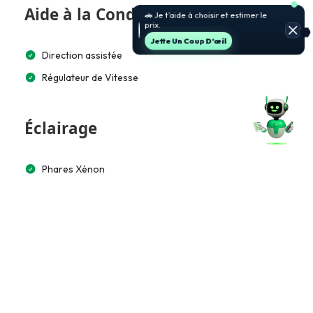
Aide à la Conduite
🚗 Je t’aide à choisir et estimer le
prix.
Jette Un Coup D’œil
Direction assistée
Régulateur de Vitesse
Éclairage
Phares Xénon
Feux de jour à LED
LED arrière
Éclairage automatique
Multimédia et Connectivité