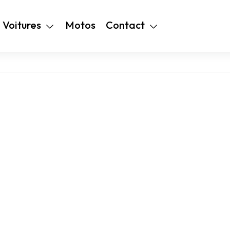
+216 28 48 99
Voitures
Motos
Contact
94