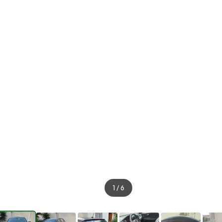
1
/
6