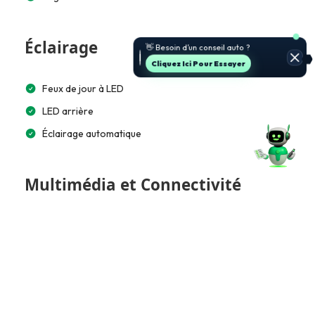
🚗 Je t’aide à choisir et estimer le
Éclairage
prix.
Jette Un Coup D’œil
Feux de jour à LED
LED arrière
Éclairage automatique
Multimédia et Connectivité
GPS intégré
Écran tactile 10”
Bluetooth
Apple CarPlay / Android Auto