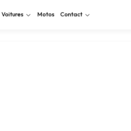
+216 28 48 99
Voitures
Motos
Contact
94