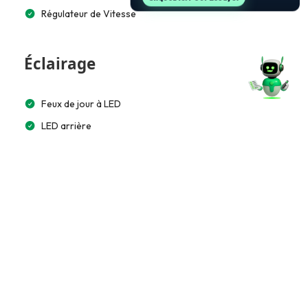
Régulateur de Vitesse
Éclairage
Feux de jour à LED
LED arrière
Éclairage automatique
Multimédia et Connectivité
Lecteur CD/MP3
Écran tactile 10”
Bluetooth
Apple CarPlay / Android Auto