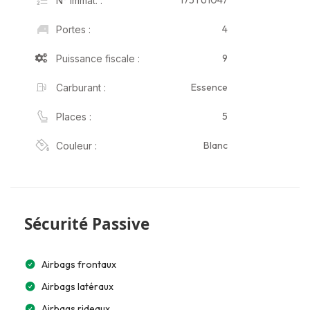
175TU1047
N° Immat. :
4
Portes :
9
Puissance fiscale :
Essence
Carburant :
5
Places :
Blanc
Couleur :
Sécurité Passive
Airbags frontaux
Airbags latéraux
Airbags rideaux