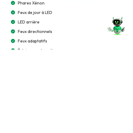
Phares Xénon
Feux de jour à LED
LED arrière
Feux directionnels
Feux adaptatifs
Éclairage automatique
Multimédia et Connectivité
Lecteur CD/MP3
Écran tactile 10”
Bluetooth
Système audio premium (Bose/Harman)