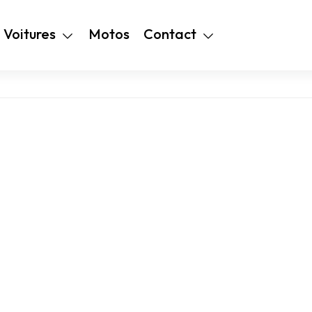
+216 28 48 99
Voitures
Motos
Contact
94