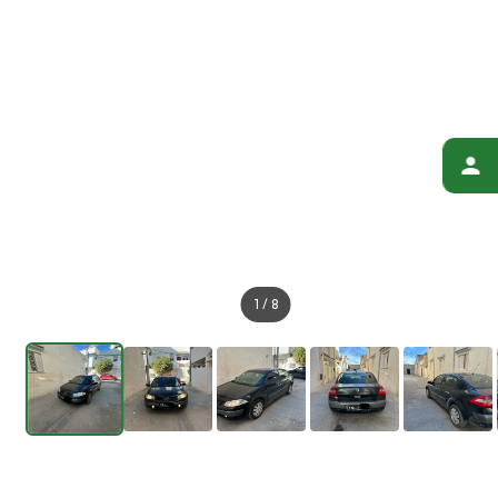
1
/
8