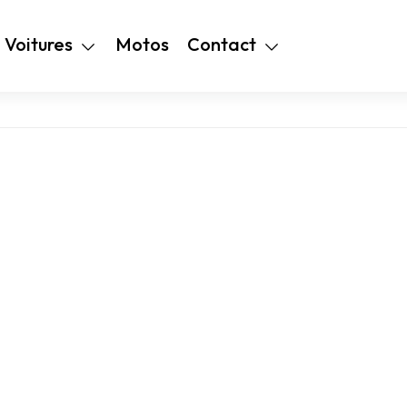
+216 28 48 99
Voitures
Motos
Contact
94