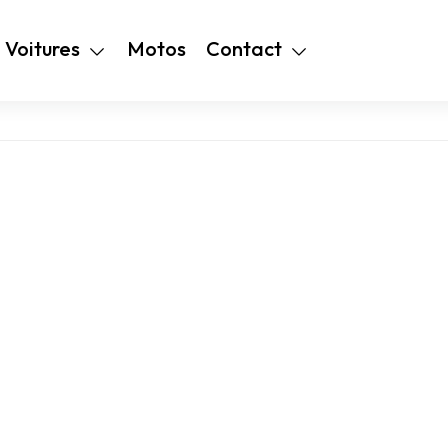
+216 28 48 99
Voitures
Motos
Contact
94