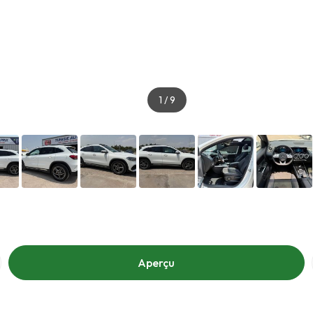
1
/
9
Aperçu