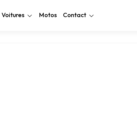
+216 28 48 99
Voitures
Motos
Contact
94