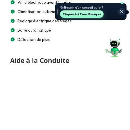
Vitre électrique avant/arrière
Climatisation automatique bi-zone
Cliquez Ici Pour Essayer
Réglage électrique des sièges
Boite automatique
Détection de pluie
Aide à la Conduite
Direction assistée
Radars de recul
Vision panoramique 360° (AVM)
Caméra de recul (RVC)
Détection des angles morts (BSD)
Régulateur de Vitesse