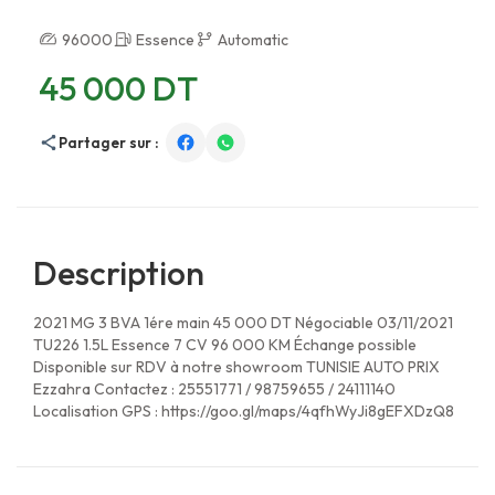
96000
Essence
Automatic
45 000 DT
Partager sur :
Description
2021 MG 3 BVA 1ére main 45 000 DT Négociable 03/11/2021
TU226 1.5L Essence 7 CV 96 000 KM Échange possible
Disponible sur RDV à notre showroom TUNISIE AUTO PRIX
Ezzahra Contactez : 25551771 / 98759655 / 24111140
Localisation GPS : https://goo.gl/maps/4qfhWyJi8gEFXDzQ8