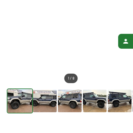
1
/
8