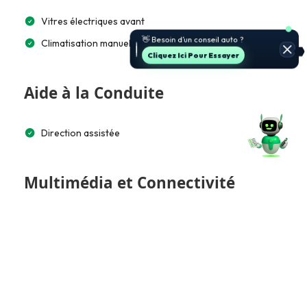
Vitres électriques avant
🚗 Je t’aide à choisir et estimer le
prix.
Climatisation manuelle
Jette Un Coup D’œil
Aide à la Conduite
Direction assistée
Multimédia et Connectivité
Autoradio K7/CD
Accès et Sécurité