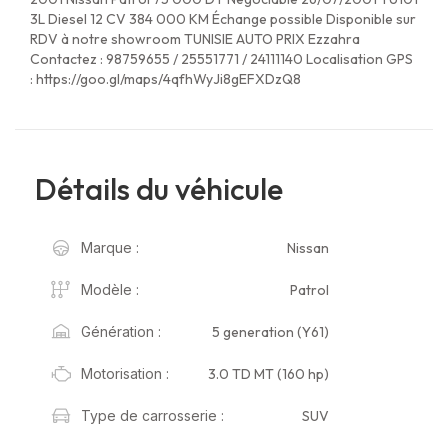
3L Diesel 12 CV 384 000 KM Échange possible Disponible sur
RDV à notre showroom TUNISIE AUTO PRIX Ezzahra
Contactez : 98759655 / 25551771 / 24111140 Localisation GPS
: https://goo.gl/maps/4qfhWyJi8gEFXDzQ8
Détails du véhicule
Nissan
Marque :
Patrol
Modèle :
5 generation (Y61)
Génération :
3.0 TD MT (160 hp)
Motorisation :
SUV
Type de carrosserie :