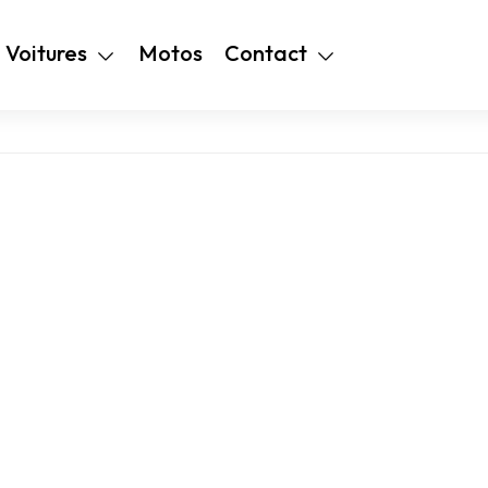
+216 28 48 99
Voitures
Motos
Contact
94