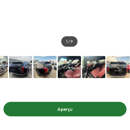
1
/
9
Aperçu