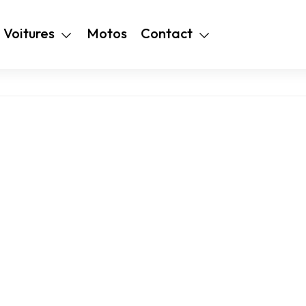
+216 28 48 99
Voitures
Motos
Contact
94