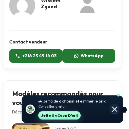
Wissem
Zgued
Contact vendeur
+216 23 49 14 03
WhatsApp
Modèles recommandés pour
vous
🚗 Je t’aide à choisir et estimer le prix.
Conseiller gratuit
Découvre 5 autres voitures que vous pourriez aimer
Jette Un Coup D’œil