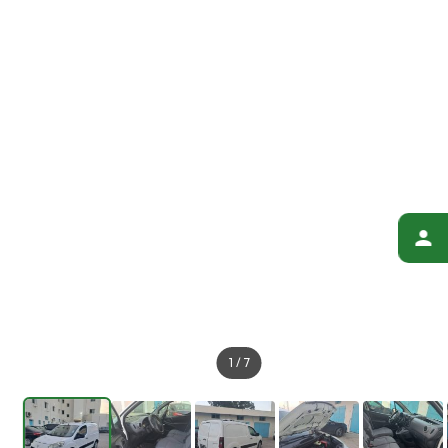
1
/
7