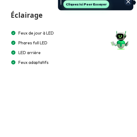
Jette Un Coup D’œil
Éclairage
Feux de jour à LED
Phares full LED
LED arrière
Feux adaptatifs
Multimédia et Connectivité
Lecteur CD/MP3
Écran tactile 15”
Bluetooth