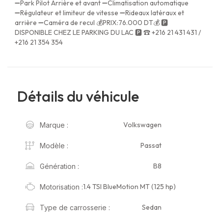
➖Park Pilot Arrière et avant ➖Climatisation automatique
➖Régulateur et limiteur de vitesse ➖Rideaux latéraux et
arrière ➖Caméra de recul 💰PRIX:76.000 DT💰 🅿
DISPONIBLE CHEZ LE PARKING DU LAC 🅿 ☎ +216 21 431 431 /
+216 21 354 354
Détails du véhicule
Volkswagen
Marque :
Passat
Modèle :
B8
Génération :
1.4 TSI BlueMotion MT (125 hp)
Motorisation :
Sedan
Type de carrosserie :