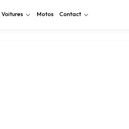
+216 28 48 99
Voitures
Motos
Contact
94