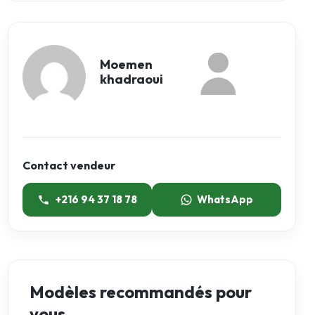
Moemen
khadraoui
Contact vendeur
+216 94 37 18 78
WhatsApp
Modèles recommandés pour
vous