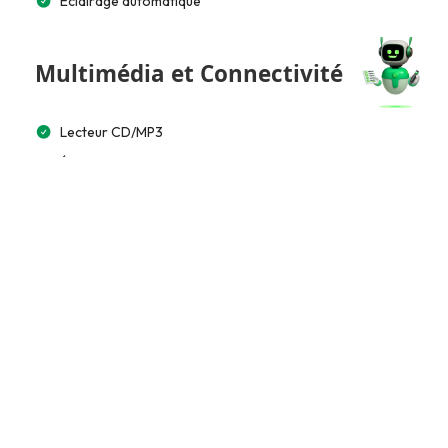
Éclairage automatique
Multimédia et Connectivité
Lecteur CD/MP3
Écran tactile 15”
Bluetooth
Apple CarPlay / Android Auto
Commande vocale
Système audio premium (Bose/Harman)
Tableau de bord numérique (Virtual)
Accès et Sécurité