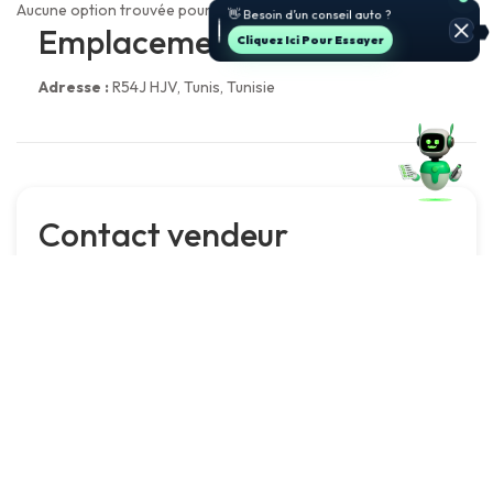
Aucune option trouvée pour cette annonce.
👋 Besoin d’un conseil auto ?
Emplacement
Cliquez Ici Pour Essayer
Adresse :
R54J HJV, Tunis, Tunisie
Contact vendeur
فارس