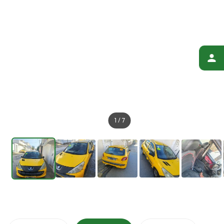
1
/
7