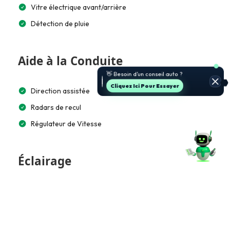
Vitre électrique avant/arrière
Détection de pluie
Aide à la Conduite
🚗 Je t’aide à choisir et estimer le
prix.
Jette Un Coup D’œil
Direction assistée
Radars de recul
Régulateur de Vitesse
Éclairage
Feux de jour à LED
Éclairage automatique