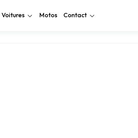
+216 28 48 99
Voitures
Motos
Contact
94