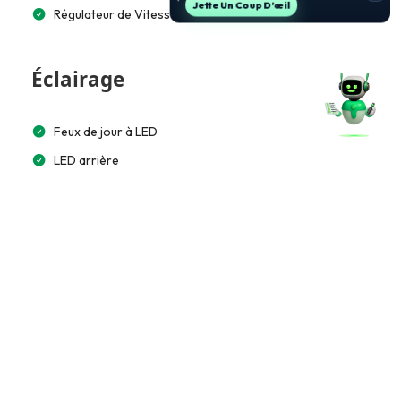
Jette Un Coup D’œil
Régulateur de Vitesse
Éclairage
Feux de jour à LED
LED arrière
Multimédia et Connectivité
Écran tactile 10”
Bluetooth
Apple CarPlay / Android Auto
Commande vocale