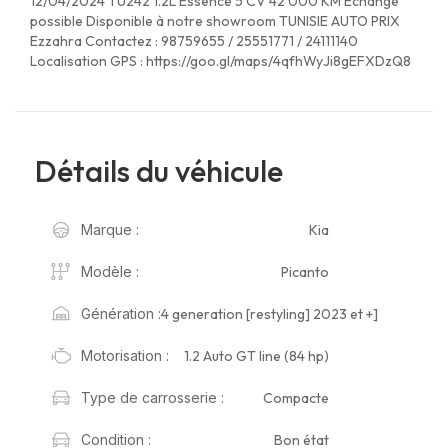
12/04/2024 TU242 1.2L Essence 5 CV 42 000 KM Échange
possible Disponible à notre showroom TUNISIE AUTO PRIX
Ezzahra Contactez : 98759655 / 25551771 / 24111140
Localisation GPS : https://goo.gl/maps/4qfhWyJi8gEFXDzQ8
Détails du véhicule
Kia
Marque :
Picanto
Modèle :
4 generation [restyling] 2023 et +]
Génération :
1.2 Auto GT line (84 hp)
Motorisation :
Compacte
Type de carrosserie :
Bon état
Condition :