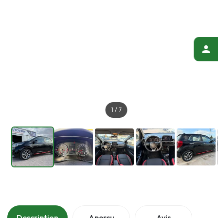
1
/
7
Description
Aperçu
Avis