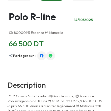
Polo R-line
14/10/2025
80000
Essence
Manuelle
66 500 DT
Partager sur :
Description
📍 📍 Crown Auto Ezzahra 🚦(Google maps) 😉 À vendre
Volkswagen Polo 8 R Line ☎️ GSM : 98 223 973 // 43 005 005
✅ prix 66.500 dinars à discuter légèrement 🔰 Matricule 228
🔰 ⛽Énergie: 4 cv essence ⛽ 🐎 80.000 kilomètres 🐎 🔥