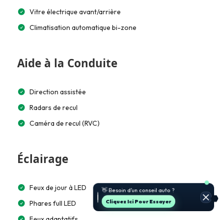
Vitre électrique avant/arrière
Climatisation automatique bi-zone
Aide à la Conduite
Direction assistée
Radars de recul
Caméra de recul (RVC)
Éclairage
🚗 Je t’aide à choisir et estimer le
Feux de jour à LED
prix.
Jette Un Coup D’œil
Phares full LED
Feux adaptatifs