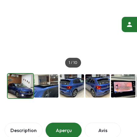
1
/
10
Description
Aperçu
Avis