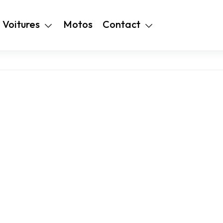
+216 28 48 99
Voitures
Motos
Contact
94