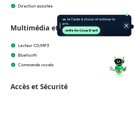
Direction assistée
🚗 Je t’aide à choisir et estimer le
prix.
Multimédia et Connectivité
Jette Un Coup D’œil
Lecteur CD/MP3
Bluetooth
Commande vocale
Accès et Sécurité
Alarme
Télécommande à distance