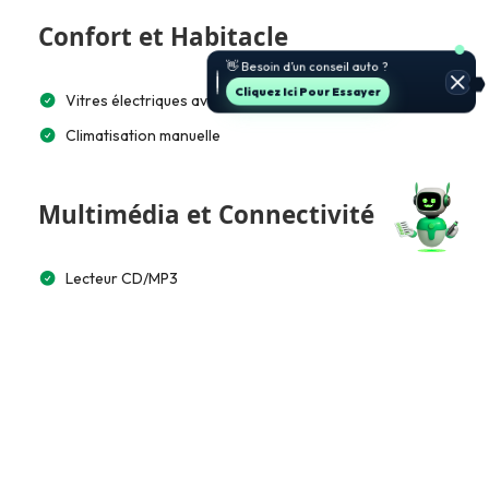
Confort et Habitacle
👋 Besoin d’un conseil auto ?
Cliquez Ici Pour Essayer
Vitres électriques avant
Climatisation manuelle
Multimédia et Connectivité
Lecteur CD/MP3
Emplacement
Adresse :
Bouficha, Tunisie