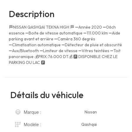
Description
🏁NISSAN QASHQAI TEKNA HIGH 🏁 ➖Année 2020 ➖06ch
essence ➖Boite de vitesse automatique ➖111.000 klm ➖Aide
parking avant et arrière ➖Caméra 360 degrés
➖Climatisation automatique ➖Détecteur de pluie et obscurité
➖Aux/Bluetooth ➖Limiteur de vitesse ➖Vitres teintées ➖Toit
panoramique 💰PRIX:76.000 DT💰 🅿 DISPONIBLE CHEZ LE
PARKING DU LAC 🅿
Détails du véhicule
Nissan
Marque :
Qashqai
Modèle :