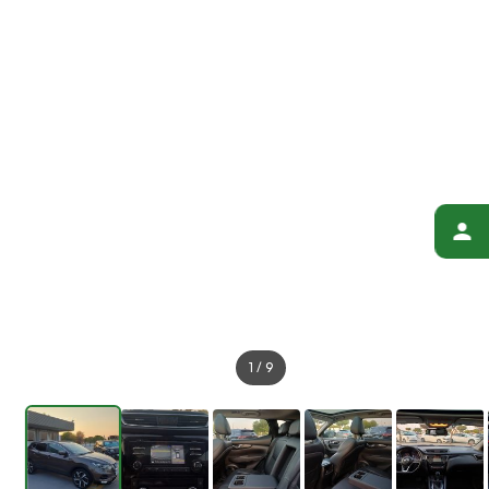
1
/
9