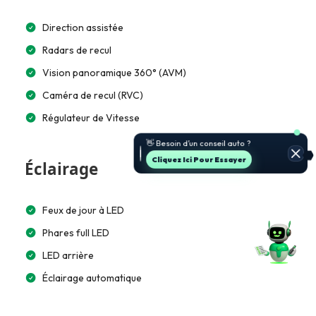
Direction assistée
Radars de recul
Vision panoramique 360° (AVM)
Caméra de recul (RVC)
Régulateur de Vitesse
🚗 Je t’aide à choisir et estimer le
prix.
Jette Un Coup D’œil
Éclairage
Feux de jour à LED
Phares full LED
LED arrière
Éclairage automatique