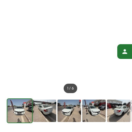
1
/
6