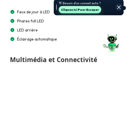
prix.
Jette Un Coup D’œil
Feux de jour à LED
Phares full LED
LED arrière
Éclairage automatique
Multimédia et Connectivité
Lecteur CD/MP3
Écran tactile 10”
Bluetooth
Apple CarPlay / Android Auto
Accès et Sécurité