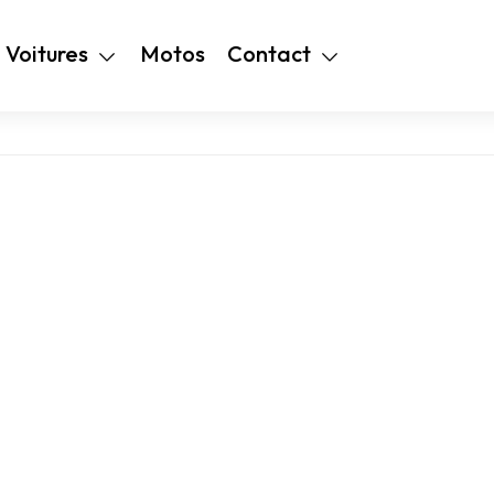
+216 28 48 99
Voitures
Motos
Contact
94