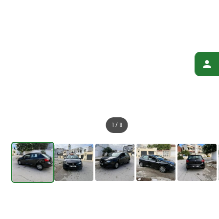
1
/
8