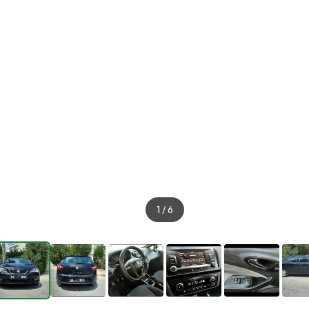
1
/
6