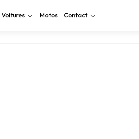
+216 28 48 99
Voitures
Motos
Contact
94