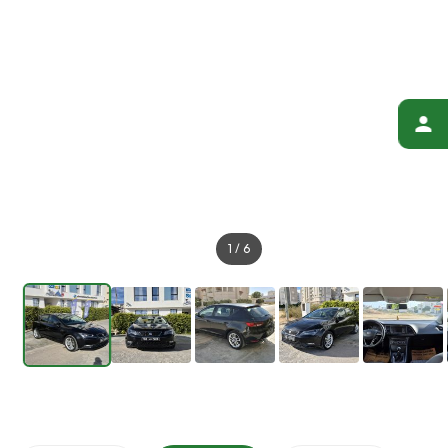
1
/
6