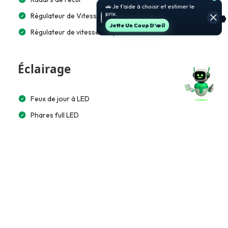
🚗 Je t’aide à choisir et estimer le
prix.
Régulateur de Vitesse
Jette Un Coup D’œil
Régulateur de vitesse adaptatif (ACC)
Éclairage
Feux de jour à LED
Phares full LED
LED arrière
Éclairage automatique
Multimédia et Connectivité
Écran tactile 10”