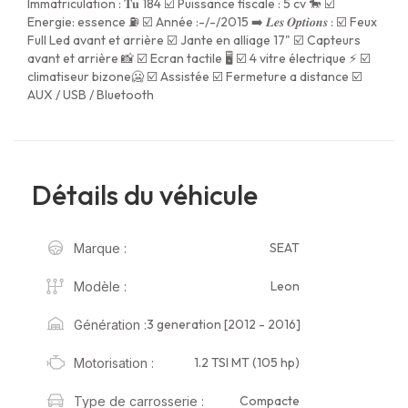
Immatriculation : 𝐓𝐮 184 ☑️ Puissance fiscale : 5 cv 🐎 ☑️
Energie: essence ⛽ ☑️ Année :-/-/2015 ➡️ 𝑳𝒆𝒔 𝑶𝒑𝒕𝒊𝒐𝒏𝒔 : ☑️ Feux
Full Led avant et arrière ☑️ Jante en alliage 17" ☑️ Capteurs
avant et arrière 📸 ☑️ Ecran tactile 🖥️ ☑️ 4 vitre électrique ⚡️ ☑️
climatiseur bizone🥶 ☑️ Assistée ☑️ Fermeture a distance ☑️
AUX / USB / Bluetooth
Détails du véhicule
SEAT
Marque :
Leon
Modèle :
3 generation [2012 - 2016]
Génération :
1.2 TSI MT (105 hp)
Motorisation :
Compacte
Type de carrosserie :