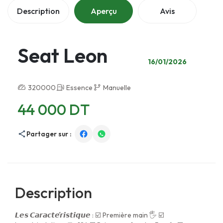
Description
Aperçu
Avis
Seat Leon
16/01/2026
320000
Essence
Manuelle
44 000 DT
Partager sur :
Description
𝙇𝙚𝙨 𝘾𝙖𝙧𝙖𝙘𝙩𝙚́𝙧𝙞𝙨𝙩𝙞𝙦𝙪𝙚 : ☑️ Première main 🖐️ ☑️