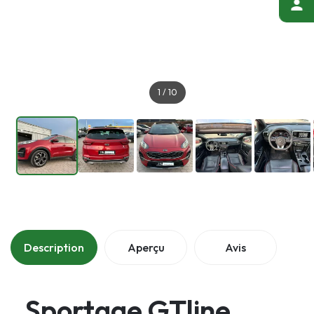
1
/
10
Description
Aperçu
Avis
Sportage GTline