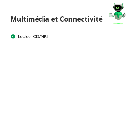
Multimédia et Connectivité
Lecteur CD/MP3
GPS intégré
Écran tactile 10”
Bluetooth
Commande vocale
Tableau de bord numérique (Virtual)
Accès et Sécurité
Alarme
Télécommande à distance