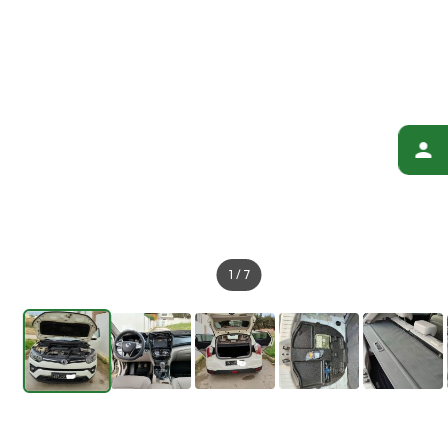
1
/
7