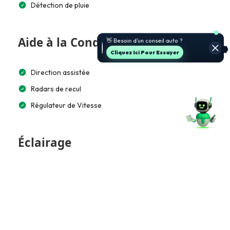
Détection de pluie
🚗 Je t’aide à choisir et estimer le
Aide à la Conduite
prix.
Jette Un Coup D’œil
Direction assistée
Radars de recul
Régulateur de Vitesse
Éclairage
Feux de jour à LED
Multimédia et Connectivité