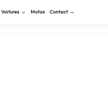
+216 28 48 99
Voitures
Motos
Contact
94