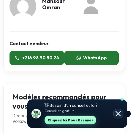
Mansour
Omran
Contact vendeur
+216 98 90 50 24
WhatsApp
Modèles recommandés pour
vous
🚗 Je t’aide à choisir et estimer le prix.
Conseiller gratuit
Découvre 5 autres voitures de la marque
Jette Un Coup D’œil
Volkswagen