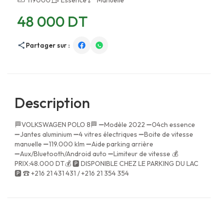
119000
Essence
Manuelle
48 000 DT
Partager sur :
Description
🏁VOLKSWAGEN POLO 8🏁 ➖Modèle 2022 ➖04ch essence
➖Jantes aluminium ➖4 vitres électriques ➖Boite de vitesse
manuelle ➖119.000 klm ➖Aide parking arrière
➖Aux/Bluetooth/Android auto ➖Limiteur de vitesse 💰
PRIX:48.000 DT💰 🅿 DISPONIBLE CHEZ LE PARKING DU LAC
🅿 ☎ +216 21 431 431 / +216 21 354 354