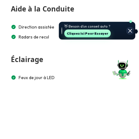
Aide à la Conduite
👋 Besoin d’un conseil auto ?
Direction assistée
Cliquez Ici Pour Essayer
Radars de recul
Éclairage
Feux de jour à LED
Multimédia et Connectivité
Lecteur CD/MP3
Écran tactile 15”
Bluetooth