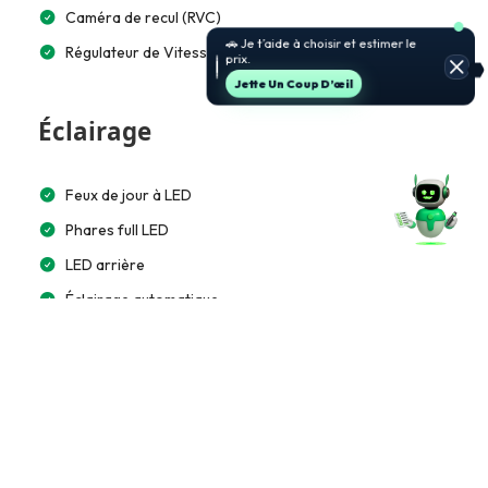
Caméra de recul (RVC)
🚗 Je t’aide à choisir et estimer le
Régulateur de Vitesse
prix.
Jette Un Coup D’œil
Éclairage
Feux de jour à LED
Phares full LED
LED arrière
Éclairage automatique
Multimédia et Connectivité
GPS intégré
Écran tactile 10”