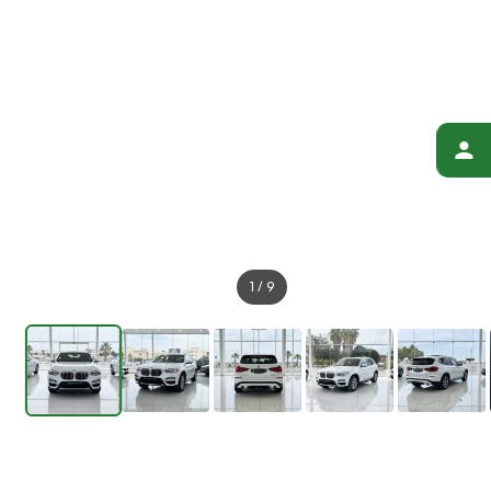
1
/
9