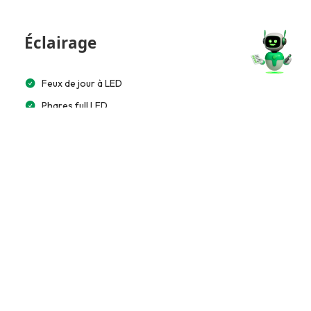
Éclairage
Feux de jour à LED
Phares full LED
LED arrière
Éclairage automatique
Multimédia et Connectivité
Lecteur CD/MP3
GPS intégré
Écran tactile 10”
Bluetooth