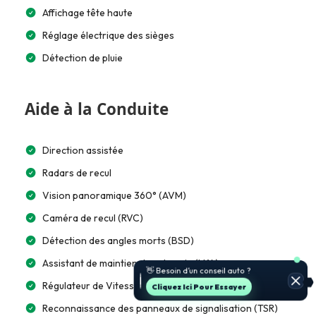
Affichage tête haute
Réglage électrique des sièges
Détection de pluie
Aide à la Conduite
Direction assistée
Radars de recul
Vision panoramique 360° (AVM)
Caméra de recul (RVC)
Détection des angles morts (BSD)
🚗 Je t’aide à choisir et estimer le
Assistant de maintien dans la voie (LKA)
prix.
Régulateur de Vitesse
Jette Un Coup D’œil
Reconnaissance des panneaux de signalisation (TSR)