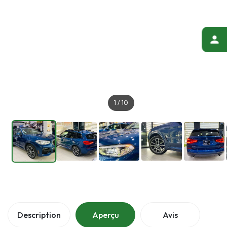
1
/
10
Description
Aperçu
Avis